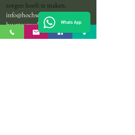
zorgen hoeft te maken.
info@hochseilgarten-
huertgenwald.com
Whats App
Routebeschrijving:
B399 bospad tegenover
Raffelsbrand
GPS:
50.66578 6.34296
afdruk
privacy
Voorwaarden
© 2026 Hürtgenwald hoge touwenparcours