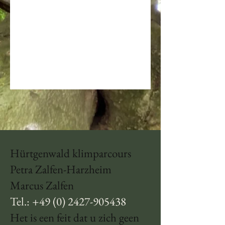
Hürtgenwald klimparcours
Petra Zalfen-Harzheim
Marcus Zalfen
Tel.:
+49 (0) 2427-905438
Het is een feit dat u zich geen