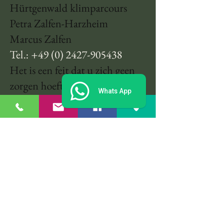
Hürtgenwald klimparcours
Petra Zalfen-Harzheim
Marcus Zalfen
Tel.:
+49 (0) 2427-905438
Het is een feit dat u zich geen
zorgen hoeft te maken.
Whats App
info@hochseilgarten-
huertgenwald.com
Routebeschrijving:
B399 bospad tegenover
Raffelsbrand
GPS:
50.66578 6.34296
afdruk
privacy