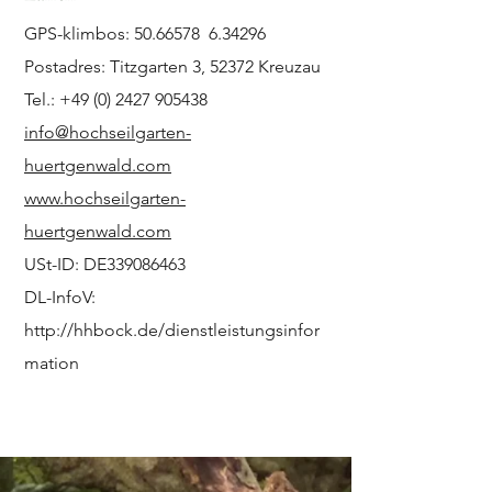
GPS-klimbos:
50.66578
6.34296
Postadres: Titzgarten 3, 52372 Kreuzau
Tel.:
+49 (0) 2427 905438
info@hochseilgarten-
huertgenwald.com
www.hochseilgarten-
huertgenwald.com
USt-ID: DE339086463
DL-InfoV:
http://hhbock.de/dienstleistungsinfor
mation